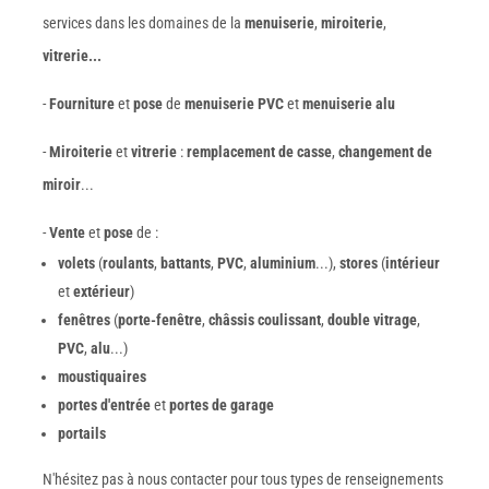
services dans les domaines de la
menuiserie
,
miroiterie
,
vitrerie...
-
Fourniture
et
pose
de
menuiserie PVC
et
menuiserie alu
-
Miroiterie
et
vitrerie
:
remplacement de casse
,
changement de
miroir
...
-
Vente
et
pose
de :
volets
(
roulants
,
battants
,
PVC
,
aluminium
...),
stores
(
intérieur
et
extérieur
)
fenêtres
(
porte-fenêtre
,
châssis coulissant
,
double vitrage
,
PVC
,
alu
...)
moustiquaires
portes d'entrée
et
portes de garage
portails
N'hésitez pas à nous contacter pour tous types de renseignements