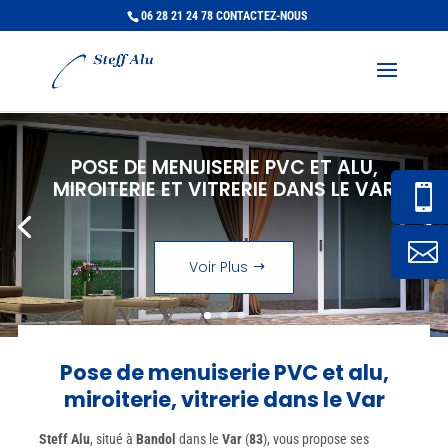
06 28 21 24 78
CONTACTEZ-NOUS
POSE DE MENUISERIE PVC ET ALU,
MIROITERIE ET VITRERIE DANS LE VAR


Voir Plus
Pose de menuiserie PVC et alu,
miroiterie, vitrerie dans le Var
Steff Alu
, situé à
Bandol
dans le
Var
(
83
), vous propose ses